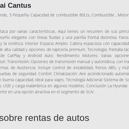
ai Cantus
ande, 3 Pequeña. Capacidad de combustible 80Lts, Combustible , Motor
ca por varias características. Aquí tienes un resumen de sus princi
seño elegante con líneas fluidas y una parrilla frontal distintiva. Faro
y la estética. Interior Espacio Amplio: Cabina espaciosa con capacida
 alta calidad y opciones de tapicería premium. Tecnología: Pantalla tác
Apple CarPlay y Android Auto. Rendimiento Motores: Varias opcion
ésel. Transmisión: Opciones de transmisión manual y automática, con tr
mas de Asistencia: Incluye control de estabilidad, frenos ABS, y múl
pruebas de seguridad. Confort Climatización: Aire acondicionado automá
buena capacidad, ideal para viajes. Tecnología Adicional Sistema de S
s USB y carga inalámbrica en algunos modelos. Conclusión La Hyundai 
vierte en una opción atractiva en el segmento de SUV.
sobre rentas de autos