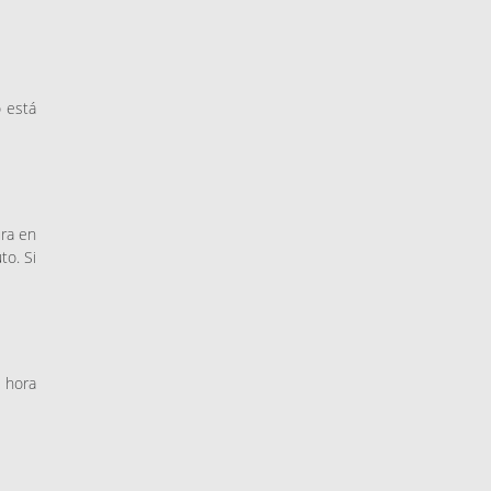
o está
ura en
to. Si
a hora