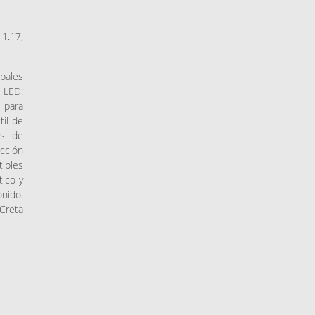
 1.17,
pales
s LED:
d para
til de
es de
acción
tiples
tico y
onido:
Creta