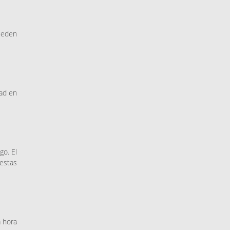
ueden
dad en
go. El
estas
a hora