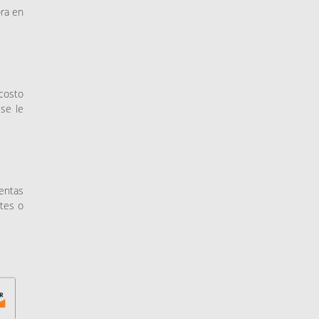
ora en
 costo
se le
entas
tes o