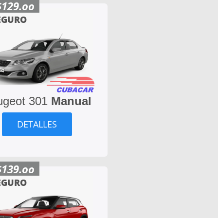
$129.oo
EGURO
ugeot 301
Manual
DETALLES
$139.oo
EGURO