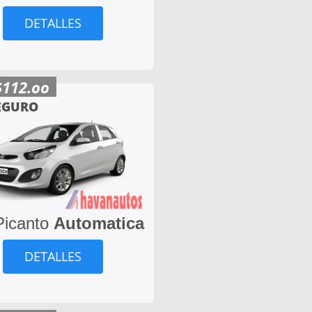
DETALLES
$112.oo
EGURO
Picanto
Automatica
DETALLES