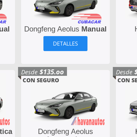
ual
Dongfeng Aeolus
Manual
DETALLES
$135.oo
Desde
Desde
CON SEGURO
CON S
tica
Dongfeng Aeolus