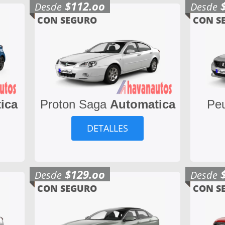
$112.oo
Desde
Desde
CON SEGURO
CON S
ica
Proton Saga
Automatica
Pe
DETALLES
$129.oo
Desde
Desde
CON SEGURO
CON S