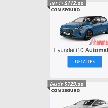
$112.oo
Desde
CON SEGURO
Hyundai i10
Automat
DETALLES
$129.oo
Desde
CON SEGURO