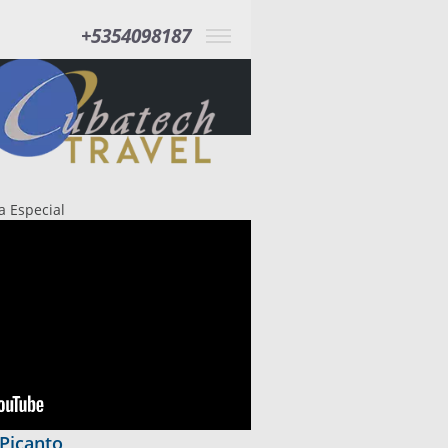
+5354098187
a Especial
Picanto