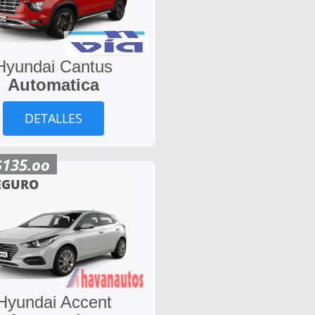
Hyundai Cantus
Automatica
DETALLES
$135.oo
EGURO
Hyundai Accent