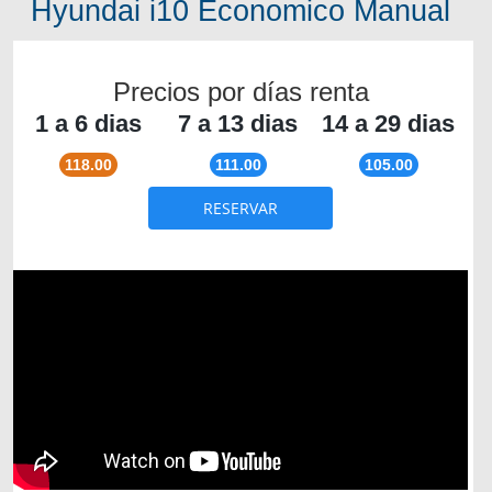
Hyundai i10 Economico Manual
Precios por días renta
1 a 6 dias
7 a 13 dias
14 a 29 dias
118.00
111.00
105.00
RESERVAR