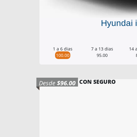
Hyundai 
1 a 6 dias
7 a 13 dias
14 
100.00
95.00
CON SEGURO
Desde
$96.00