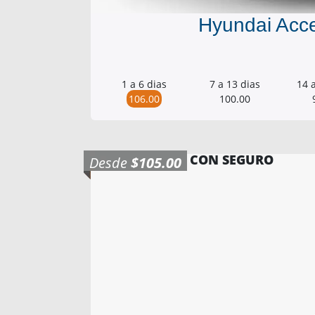
Hyundai Acc
1 a 6 dias
7 a 13 dias
14 
106.00
100.00
CON SEGURO
Desde
$105.00