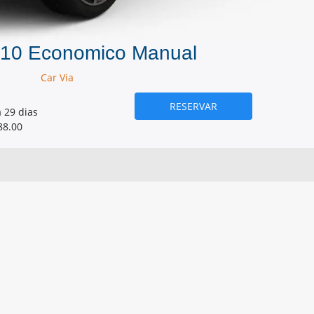
i10 Economico Manual
Car Via
RESERVAR
a 29 dias
88.00