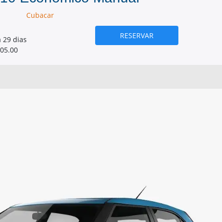
Cubacar
RESERVAR
a 29 dias
05.00