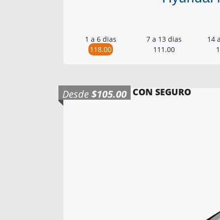
1 a 6 dias
7 a 13 dias
14 
118.00
111.00
1
CON SEGURO
Desde
$105.00