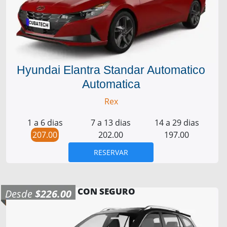
Hyundai Elantra Standar Automatico
Automatica
Rex
1 a 6 dias
7 a 13 dias
14 a 29 dias
207.00
202.00
197.00
RESERVAR
CON SEGURO
Desde
$226.00