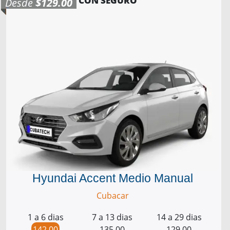
CON SEGURO
Desde
$129.00
Hyundai Accent Medio Manual
Cubacar
1 a 6 dias
7 a 13 dias
14 a 29 dias
142.00
135.00
129.00