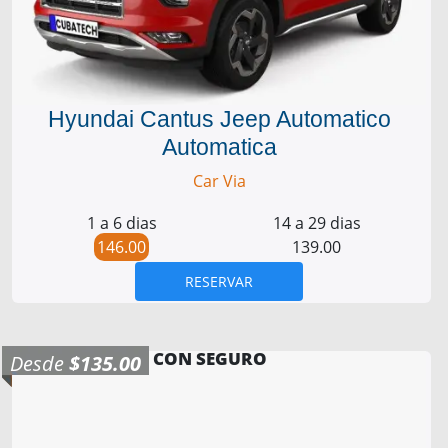
Hyundai Cantus Jeep Automatico
Automatica
Car Via
1 a 6 dias
14 a 29 dias
146.00
139.00
RESERVAR
CON SEGURO
Desde
$135.00