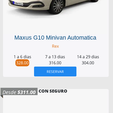
Maxus G10 Minivan Automatica
Rex
1 a 6 dias
7 a 13 dias
14 a 29 dias
328.00
316.00
304.00
RESERVAR
CON SEGURO
Desde
$311.00