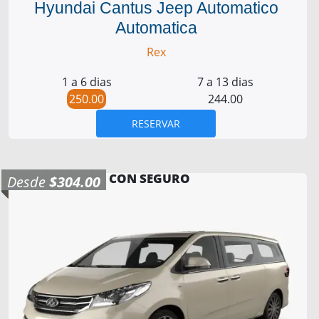
Hyundai Cantus Jeep Automatico
Automatica
Rex
1 a 6 dias
7 a 13 dias
250.00
244.00
RESERVAR
CON SEGURO
Desde
$304.00