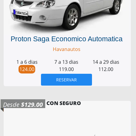
Proton Saga Economico Automatica
Havanautos
1 a 6 dias
7 a 13 dias
14 a 29 dias
124.00
119.00
112.00
RESERVAR
CON SEGURO
Desde
$129.00