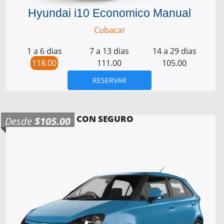
Hyundai i10 Economico Manual
Cubacar
1 a 6 dias
7 a 13 dias
14 a 29 dias
118.00
111.00
105.00
RESERVAR
CON SEGURO
Desde
$105.00