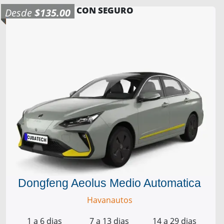
CON SEGURO
Desde
$135.00
Dongfeng Aeolus Medio Automatica
Havanautos
1 a 6 dias
7 a 13 dias
14 a 29 dias